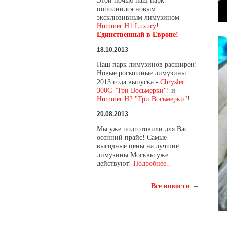
Этой ночью наш парк
пополнился новым
эксклюзивным лимузином
Hummer H1 Luxury
!
Единственный в Европе!
18.10.2013
Наш парк лимузинов расширен!
Новые роскошные лимузины
2013 года выпуска -
Chrysler
300C "Три Восьмерки"
! и
Hummer H2 "Три Восьмерки"
!
20.08.2013
Мы уже подготовили для Вас
осенний прайс! Самые
выгодные цены на лучшие
лимузины Москвы уже
действуют!
Подробнее..
Все новости