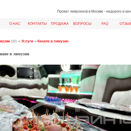
Прокат лимузинов в Москве
- недорого и ка
О НАС
КОНТАКТЫ
ПРОДАЖА
ВОПРОСЫ
FAQ
ОТЗЫ
музин
101
Услуги
Канапе в лимузин
напе в лимузин