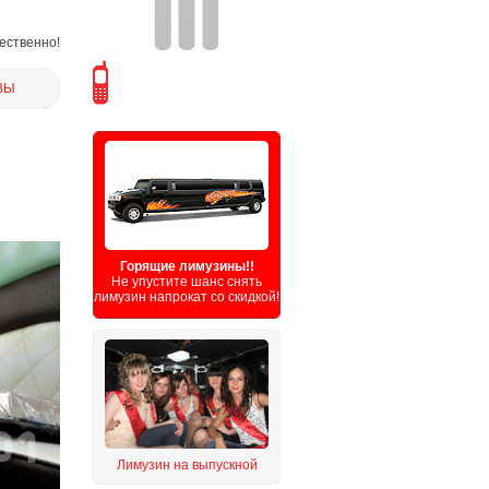
чественно!
ВЫ
Горящие лимузины!!
Не упустите шанс снять
лимузин напрокат со скидкой!
Лимузин на выпускной