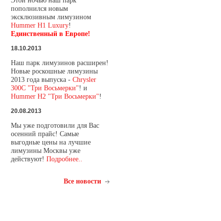
Этой ночью наш парк
пополнился новым
эксклюзивным лимузином
Hummer H1 Luxury
!
Единственный в Европе!
18.10.2013
Наш парк лимузинов расширен!
Новые роскошные лимузины
2013 года выпуска -
Chrysler
300C "Три Восьмерки"
! и
Hummer H2 "Три Восьмерки"
!
20.08.2013
Мы уже подготовили для Вас
осенний прайс! Самые
выгодные цены на лучшие
лимузины Москвы уже
действуют!
Подробнее..
Все новости