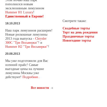
Этой ночью наш парк
пополнился новым
эксклюзивным лимузином
Hummer H1 Luxury
!
Единственный в Европе!
Смотрите также:
18.10.2013
Свадебные торты
Наш парк лимузинов расширен!
Торт на день рождения
Новые роскошные лимузины
Праздничные торты
2013 года выпуска -
Chrysler
Новогодние торты
300C "Три Восьмерки"
! и
Hummer H2 "Три Восьмерки"
!
20.08.2013
Мы уже подготовили для Вас
осенний прайс! Самые
выгодные цены на лучшие
лимузины Москвы уже
действуют!
Подробнее..
Все новости