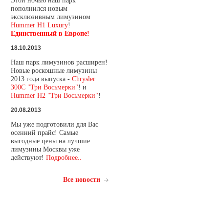
Этой ночью наш парк
пополнился новым
эксклюзивным лимузином
Hummer H1 Luxury
!
Единственный в Европе!
18.10.2013
Наш парк лимузинов расширен!
Новые роскошные лимузины
2013 года выпуска -
Chrysler
300C "Три Восьмерки"
! и
Hummer H2 "Три Восьмерки"
!
20.08.2013
Мы уже подготовили для Вас
осенний прайс! Самые
выгодные цены на лучшие
лимузины Москвы уже
действуют!
Подробнее..
Все новости