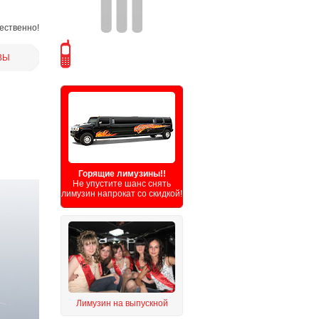
чественно!
ВЫ
Горящие лимузины!!
Не упустите шанс снять
лимузин напрокат со скидкой!
Лимузин на выпускной