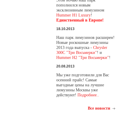
Этой ночью наш парк
пополнился новым
эксклюзивным лимузином
Hummer H1 Luxury
!
Единственный в Европе!
18.10.2013
Наш парк лимузинов расширен!
Новые роскошные лимузины
2013 года выпуска -
Chrysler
300C "Три Восьмерки"
! и
Hummer H2 "Три Восьмерки"
!
20.08.2013
Мы уже подготовили для Вас
осенний прайс! Самые
выгодные цены на лучшие
лимузины Москвы уже
действуют!
Подробнее..
Все новости