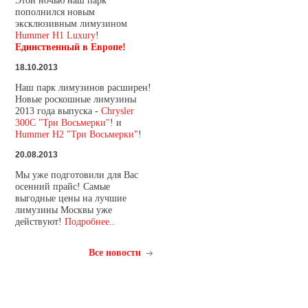
Этой ночью наш парк
пополнился новым
эксклюзивным лимузином
Hummer H1 Luxury
!
Единственный в Европе!
18.10.2013
Наш парк лимузинов расширен!
Новые роскошные лимузины
2013 года выпуска -
Chrysler
300C "Три Восьмерки"
! и
Hummer H2 "Три Восьмерки"
!
20.08.2013
Мы уже подготовили для Вас
осенний прайс! Самые
выгодные цены на лучшие
лимузины Москвы уже
действуют!
Подробнее..
Все новости