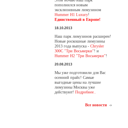
Этой ночью наш парк
пополнился новым
эксклюзивным лимузином
Hummer H1 Luxury
!
Единственный в Европе!
18.10.2013
Наш парк лимузинов расширен!
Новые роскошные лимузины
2013 года выпуска -
Chrysler
300C "Три Восьмерки"
! и
Hummer H2 "Три Восьмерки"
!
20.08.2013
Мы уже подготовили для Вас
осенний прайс! Самые
выгодные цены на лучшие
лимузины Москвы уже
действуют!
Подробнее..
Все новости