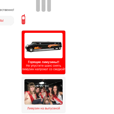
чественно!
ВЫ
Горящие лимузины!!
Не упустите шанс снять
лимузин напрокат со скидкой!
Лимузин на выпускной