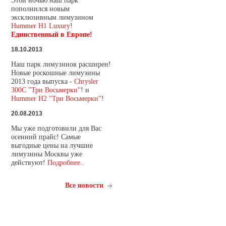
Этой ночью наш парк
пополнился новым
эксклюзивным лимузином
Hummer H1 Luxury
!
Единственный в Европе!
18.10.2013
Наш парк лимузинов расширен!
Новые роскошные лимузины
2013 года выпуска -
Chrysler
300C "Три Восьмерки"
! и
Hummer H2 "Три Восьмерки"
!
20.08.2013
Мы уже подготовили для Вас
осенний прайс! Самые
выгодные цены на лучшие
лимузины Москвы уже
действуют!
Подробнее..
Все новости