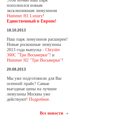
Этой ночью наш парк
пополнился новым
эксклюзивным лимузином
Hummer H1 Luxury
!
Единственный в Европе!
18.10.2013
Наш парк лимузинов расширен!
Новые роскошные лимузины
2013 года выпуска -
Chrysler
300C "Три Восьмерки"
! и
Hummer H2 "Три Восьмерки"
!
20.08.2013
Мы уже подготовили для Вас
осенний прайс! Самые
выгодные цены на лучшие
лимузины Москвы уже
действуют!
Подробнее..
Все новости