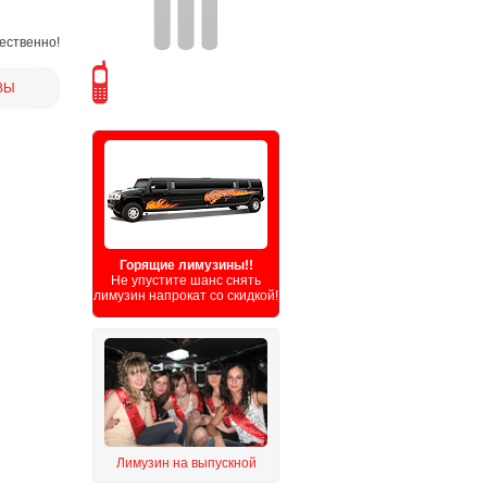
чественно!
ВЫ
Горящие лимузины!!
Не упустите шанс снять
лимузин напрокат со скидкой!
Лимузин на выпускной