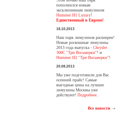
Этой ночью наш парк
пополнился новым
эксклюзивным лимузином
Hummer H1 Luxury
!
Единственный в Европе!
18.10.2013
Наш парк лимузинов расширен!
Новые роскошные лимузины
2013 года выпуска -
Chrysler
300C "Три Восьмерки"
! и
Hummer H2 "Три Восьмерки"
!
20.08.2013
Мы уже подготовили для Вас
осенний прайс! Самые
выгодные цены на лучшие
лимузины Москвы уже
действуют!
Подробнее..
Все новости