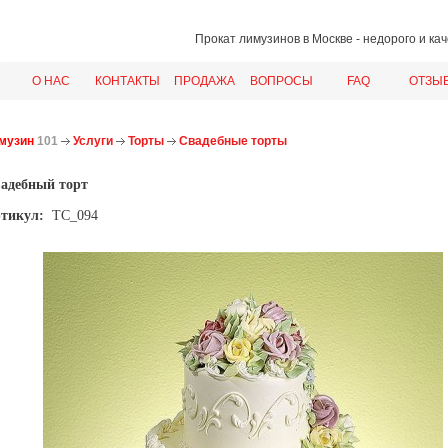
Прокат лимузинов в Москве
- недорого и ка
О НАС
КОНТАКТЫ
ПРОДАЖА
ВОПРОСЫ
FAQ
ОТЗЫ
музин
101
Услуги
Торты
Свадебные торты
адебный торт
тикул:
ТС_094